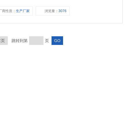
售德国等国家的编码器及其他产品。
厂商性质：
生产厂家
浏览量：
3076
末页
跳转到第
页
扫一扫关注我们
SCAN