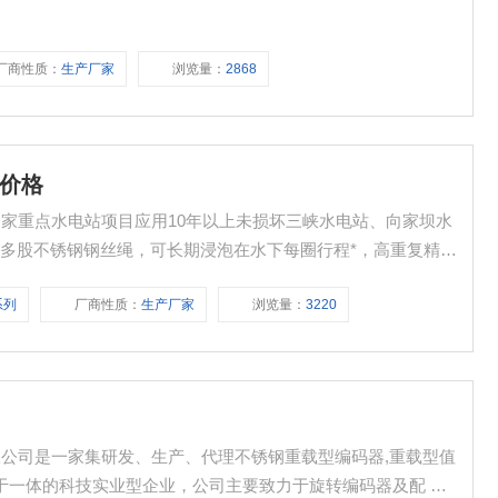
厂商性质：
生产厂家
浏览量：
2868
器价格
国家重点水电站项目应用10年以上未损坏三峡水电站、向家坝水
多股不锈钢钢丝绳，可长期浸泡在水下每圈行程*，高重复精度
约成本的方式
系列
厂商性质：
生产厂家
浏览量：
3220
有限公司是一家集研发、生产、代理不锈钢重载型编码器,重载型值
品于一体的科技实业型企业，公司主要致力于旋转编码器及配 套