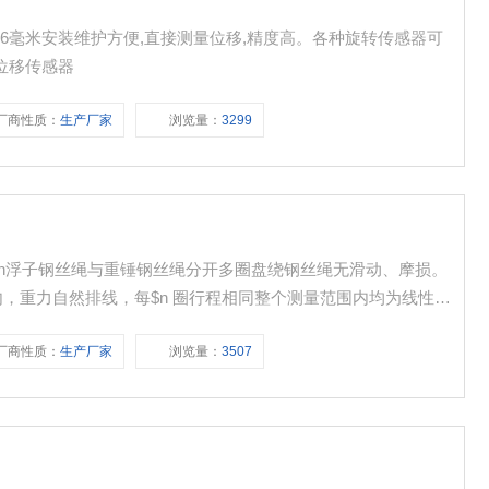
256毫米安装维护方便,直接测量位移,精度高。各种旋转传感器可
位移传感器
厂商性质：
生产厂家
浏览量：
3299
$n浮子钢丝绳与重锤钢丝绳分开多圈盘绕钢丝绳无滑动、摩损。
 圈行程相同整个测量范围内均为线性测
同一轴$n 并直接通过联轴器与编码器联动
厂商性质：
生产厂家
浏览量：
3507
位按比例减小。$n★ 钢丝绳、浮子均选用不锈钢材料对于海边测量