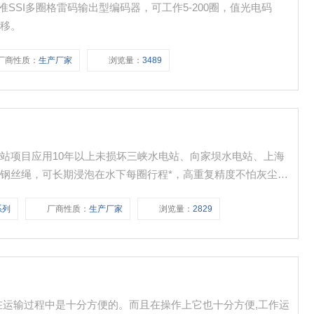
SSI多圈格雷码输出型编码器，可工作5-200圈，值光电码
飘移。
厂商性质：
生产厂家
浏览量：
3489
站项目应用10年以上未损坏三峡水电站、向家坝水电站、上海
钢丝绳，可长期浸泡在水下每圈行程*，高重复精度不怕灰尘、
式
系列
厂商性质：
生产厂家
浏览量：
2829
在运输过程中是十分方便的。而且在操作上它也十分方便,工作运