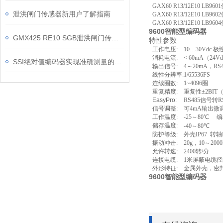
G
AX60
R
13/12
E10 LB
9
6
01
泄洪闸门传感器新用户了解指南
G
AX60
R
13/12
E10 LB
9
6
02
G
AX60
R
13/12
E10 LB
9
6
04
9600智能型编码器
GMX425 RE10 SGB泄洪闸门传感器值得信赖！
特性参数
工作电压
:
10
…
30Vdc
极
消耗电流
:
<
6
0mA（24V
SSI绝对值编码器实现准确测量的关键因素
输出信号
:
4
～
20mA
，
RS
线性分辨
率
:
1/
65536FS
连续圈数
:
1~4096
圈
重复精度:
重复性±2BI
EasyPro:
RS485信号转
信号调整
:
可
4mA
输出微
工作温度
:
-25～80
℃
编程
储存温度
:
-40～
8
0
℃
防护等级
:
外壳IP67 转轴
振动冲击
:
20
g
，
10
～
200
允许转速
:
2400
转
/
分
连接电缆
:
1
米屏蔽电缆径
外形特征
:
金属外壳，密
9600智能型编码器