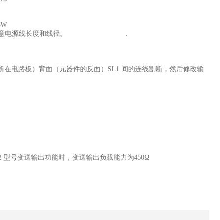
于6W
并注意电源线长度和线
径。
.
子所在电路板）背面
（元器件的反面）SL1 间的连线割断，然后修改输
2 型号变送输出功能时，变送输出负载能力为450Ω