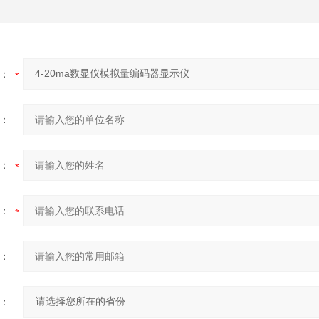
：
：
：
：
：
：