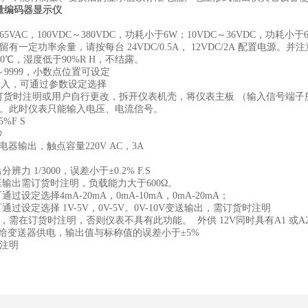
拟量编码器显示仪
65VAC，100VDC～380VDC，功耗小于6W；10VDC～36VDC，功耗小
有一定功率余量，请按每台 24VDC/0.5A， 12VDC/2A 配置电源。
0℃，湿度低于90%R H，不结露。
～
9999，小数点位置可设定
输入，可通过参数设定选择
 输入订货时注明或用户自行更改，拆开仪表机壳，将仪表主板 （输入信号端
可。此时仪表只能输入电压、电流信号。
%F S
秒
电器输出，触点容量220V AC，3A
力 1/3000，误差小于±0.2% F.S
输出需订货时注明，负载能力大于600Ω。
设定选择4mA-20mA，0mA-10mA，0mA-20mA；
过设定选择 1V-5V，0V-5V。0V-10V变送输出，需订货时注明
，需在订货时注明，否则仪表不具有此功能。 外供 12V同时具有A1 或A
给变送器供电，输出值与标称值的误差小于±5%
时注明