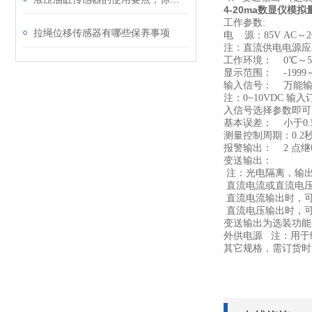
4-20ma数显仪模
工作参数:
拉绳位移传感器有哪些保养事项
电 源：85V AC～2
注：直流供电电源应留
工作环境： 0℃～5
显示范围： -1999
输入信号： 万能
注：0~10VDC
入信号选择参数即
基本误差： 小于0.5
测量控制周期：0.2
报警输出： 2 点继
变送输出：
注：光电隔离，输出分辨
直流电流或直流电压
直流电流输出时，可通过
直流电压输出时，可通
变送输出为选装功能
外供电源 注：用于
其它规格，需订货