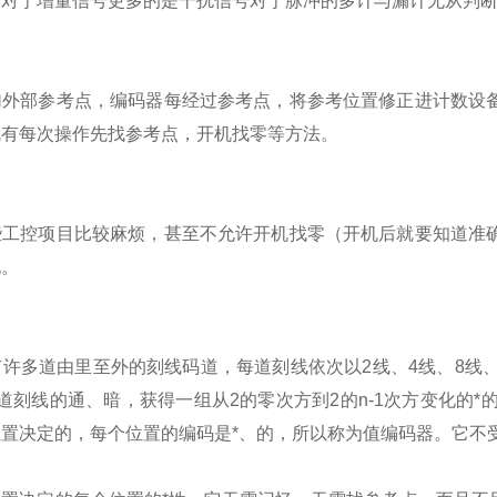
，对于增量信号更多的是干扰信号对于脉冲的多计与漏计无从判
加外部参考点，编码器每经过参考点，将参考位置修正进计数设
就有每次操作先找参考点，开机找零等方法。
些工控项目比较麻烦，甚至不允许开机找零（开机后就要知道准
现。
有许多道由里至外的刻线码道，每道刻线依次以
2
线、
4
线、
8
线
道刻线的通、暗，获得一组从
2
的零次方到
2
的
n-1
次方变化的*
置决定的，每个位置的编码是*、的，所以称为值编码器。它不