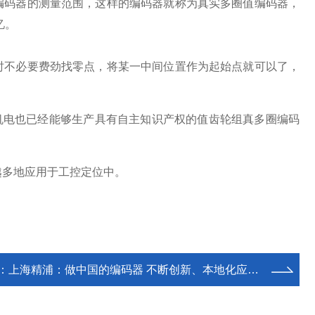
编码器的测量范围，这样的编码器就称为真实多圈值编码器，
忆。
时不必要费劲找零点，将某一中间位置作为起始点就可以了，
机电也
已经能够生产具有自主知识产权的值齿轮组真多圈编码
越多地应用于工控定位中。
：
上海精浦：做中国的编码器 不断创新、本地化应用、客户用得好