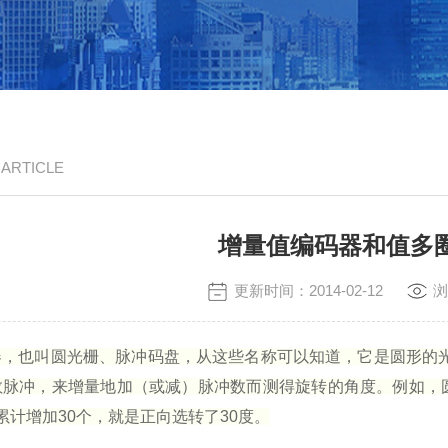
/ ARTICLE
增量值编码器和值多
更新时间：2014-02-12
浏
器，也叫圆光栅、脉冲码盘，从这些名称可以知道，它是圆形的
数脉冲，来增量地加（或减）脉冲数而测得旋转的角度。例如，
累计增加
30
个，就是正向选转了
30
度。