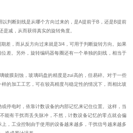
用以判断刻线是从哪个方向过来的，是
A
提前于
B
，还是
B
提前
还是减，从而获得真实的旋转角度。
周期差，而从反方向过来就是
3/4
，可用于判断旋转方向。如果
相位差。另外，旋转编码器每圈还有一个单独的刻线，相当于
璃镀膜刻蚀，玻璃码盘的精度是zui高的，但易碎。对于一些
一样的加工工艺，可在较高精度与稳定性的情况下，而相比玻
动或停电时，依靠计数设备的内部记忆来记住位置。这样，当
不能有干扰而丢失脉冲，不然，计数设备记忆的零点就会偏
际上，工业控制由于使用的设备越来越多，干扰信号越来越多