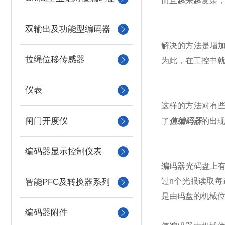
而且越来越复杂
双输出及功能型编码器
解决的方法是增
拉绳位移传感器
为此，在工控中
仪表
这样的方法对有
闸门开度仪
了
值编码器
的出
编码器显示控制仪表
编码器光码盘上
过
n
个光眼读取每
智能PFC及转换器系列
是由码盘的机械位
编码器附件