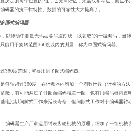
位置决定的每个位置的*性，它无需记忆，无需找参考点，而且不
，编码器的抗干扰特性、数据的可靠性大大提高了。
到多圈式编码器
器，以转动中测量光码盘各码道刻线，以获取*的一组编码，当
器只能用于旋转范围
360
度以内的测量，称为单圈式编码器。
超过
360
度范围，就要用到多圈式编码器。
，是每转超过
360
度，在计数器内增加一个圈数计数（计圈的方法
很危险，有可能漏过了计圈而编码相差一圈，也有用编码器内置
有些电池以间隙式工作来延长寿命，但间隙式工作对于编码器转
器：编码器生产厂家运用钟表齿轮机械的原理，增加了一组机械