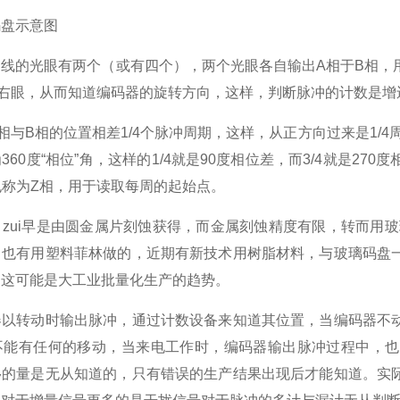
码盘示意图
刻线的光眼有两个（或有四个），两个光眼各自输出
A
相于
B
相，
右眼，从而知道编码器的旋转方向，这样，判断脉冲的计数是增
相与
B
相的位置相差
1/4
个脉冲周期，这样，从正方向过来是
1/4
为
360
度“相位”角，这样的
1/4
就是
90
度相位差，而
3/4
就是
270
度
也称为
Z
相，用于读取每周的起始点。
zui早是由圆金属片刻蚀获得，而金属刻蚀精度有限，转而用玻
，也有用塑料菲林做的，近期有新技术用树脂材料，与玻璃码盘
，这可能是大工业批量化生产的趋势。
器以转动时输出脉冲，通过计数设备来知道其位置，当编码器不
不能有任何的移动，当来电工作时，编码器输出脉冲过程中，也
移的量是无从知道的，只有错误的生产结果出现后才能知道。实