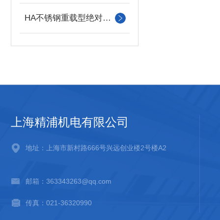
HA不锈钢重载型绝对值编码器
上海精浦机电有限公司
地址：上海市新村路666号兴远创业楼2号楼A2
邮箱：363343263@qq.com
传真：021-36320990