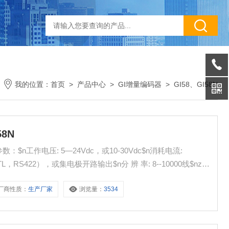
我的位置：
首页
>
产品中心
>
GI增量编码器
>
GI58、GI58N
8N
：$n工作电压: 5—24Vdc，或10-30Vdc$n消耗电流:
L，RS422），或集电极开路输出$n分 辨 率: 8--10000线$nzui
存温度: -40～80℃$n防护等级:
厂商性质：
生产厂家
浏览量：
3534