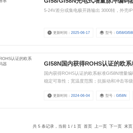
GI58/GI58N光电式增量脉冲编码器
5-24V差分或集电极开路输出 3000转，外壳IP
更新时间：
2025-06-17
型号：
GI58/GI5
GI58N国内获得ROHS认证的欧系
国内获得ROHS认证的欧系标准GI58N增
稳定可靠性；宽温度范围；抗振动和冲击等级；
进口编码器的40%价格，性能却远远优于国
更新时间：
2024-06-04
型号：
GI58N
相6通道，5-24V宽电压，以客户本身利益考
共 5 条记录，当前 1 / 1 页 首页 上一页 下一页 末