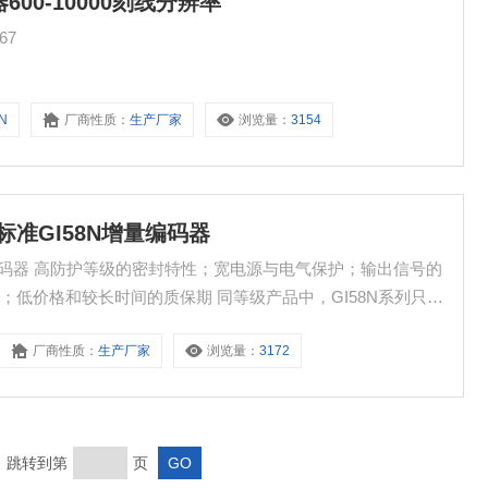
600-10000刻线分辨率
67
8N
厂商性质：
生产厂家
浏览量：
3154
标准GI58N增量编码器
量编码器 高防护等级的密封特性；宽电源与电气保护；输出信号的
低价格和较长时间的质保期 同等级产品中，GI58N系列只有
内其他产品甚至进口编码器。高防护等级，含极性和短路保护，3
厂商性质：
生产厂家
浏览量：
3172
虑，
页 跳转到第
页