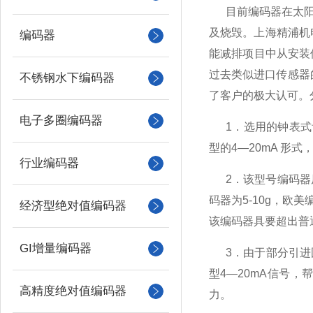
目前编码器在太
及烧毁。上海精浦机
编码器
能减排项目中从安装
过去类似进口传感器
不锈钢水下编码器
了客户的极大认可。
电子多圈编码器
1
．选用的钟表式
型的
4—20mA
形式
行业编码器
2
．该型号编码器
码器为
5-10g
，欧美
经济型绝对值编码器
该编码器具要超出普
GI增量编码器
3
．由于部分引进
型
4—20mA
信号，帮
高精度绝对值编码器
力。