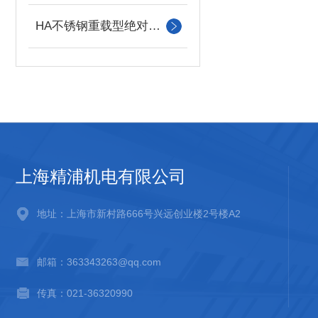
HA不锈钢重载型绝对值编码器
上海精浦机电有限公司
地址：上海市新村路666号兴远创业楼2号楼A2
邮箱：363343263@qq.com
传真：021-36320990