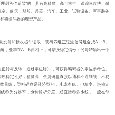
测角传感器*的，具有高精度、高可靠性、跟踪速度快、耐
航空、航天、船舶、兵器、汽车、工业、试验设备、军事装备
器和磁编码器的理想产品。
发射和接收器件读取，获得四组正弦波信号组合成A、B、
号反向，叠加在A、B两相上，可增强稳定信号；另每转输出一个
的正转与反转，通过零位脉冲，可获得编码器的零位参考位。
其热稳定性好，精度高，金属码盘直接以通和不通刻线，不易
数量级，塑料码盘是经济型的，其成本低，但精度、热稳定
刻线称为分辨率，也称解析分度、或直接称多少线，一般在每