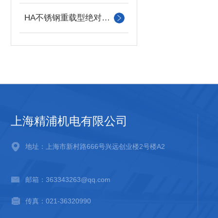
HA不锈钢重载型绝对值编码器
上海精浦机电有限公司
地址：上海市新村路666号兴远创业楼2号楼A2
邮箱：363343263@qq.com
传真：021-36320990