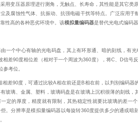
用变压器原理进行测角，无触点、长寿命，其性能是其它类原理
防尘及腐蚀性气体、抗振动、抗强电磁干扰等特点。广泛应用于
可靠性高的各种恶劣环境中。该
模拟量编码器
是替代光电式编码
一个中心有轴的光电码盘，其上有环形通、暗的刻线，有光电
波相差90度相位差（相对于一个周波为360度），将C、D信
位参考位。
相差90度，可通过比较A相在前还是B相在前，以判别编码器
料有玻璃、金属、塑料，玻璃码盘是在玻璃上沉积很薄的刻线，
有一定的厚度，精度就有限制，其热稳定性就要比玻璃的差一个
一些。分辨率是模拟量编码器以每旋转360度提供多少的通或暗
线。