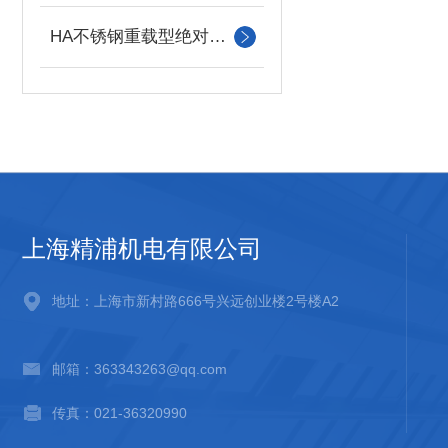
HA不锈钢重载型绝对值编码器
上海精浦机电有限公司
地址：上海市新村路666号兴远创业楼2号楼A2
邮箱：363343263@qq.com
传真：021-36320990