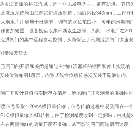
贡江支流的桃江流域，是一座以发电为主，兼有防洪、养殖为
及液压系统均由江苏武进液压制造，油缸内径340mm，工作行
于大坝水库库容属于日调节，调节的水位范围小，每年的汛期闸
作更加繁重，设备投运以来不断发生故障。为此，水电厂在20
式泄洪闸门的集中远程自动控制，从而保证了汛期泄洪闸门快速
器测量误差较大
形闸门的开启和关闭是通过主油缸活塞杆的缩回和伸出实现的，
程，安装位置如图1所示，内置式线性位移传感器安装于副油缸内。
出闸门开度计算值与实际存在偏差，所以闸门开度测量的准确性
度信号采取4-20mA模拟量传输，信号传输过程中易受同在
PLC模拟量输入AD转换，由于检测精度收到一定影响，由其
，左右两侧油缸的测量开度不准确，从而影响闸门两端启闭速度