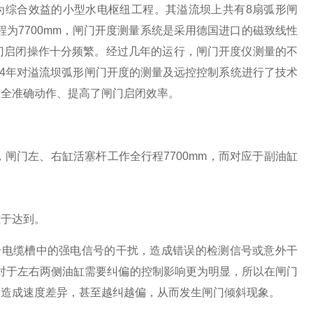
综合效益的小型水电枢纽工程。其溢流坝上共有8扇弧形闸
程为7700mm，闸门开度测量系统是采用德国进口的磁致线性
门启闭操作十分频繁。经过几年的运行，闸门开度仪测量的不
14年对溢流坝弧形闸门开度的测量及远控控制系统进行了技术
安全准确动作、提高了闸门启闭效率。
闸门左、右缸活塞杆工作全行程7700mm，而对应于副油缸
难于达到。
一个电缆槽中的强电信号的干扰，造成错误的检测信号或意外干
是对于左右两侧油缸需要纠偏的控制影响更为明显，所以在闸门
，造成速度差异，甚至越纠越偏，从而发生闸门倾斜现象。