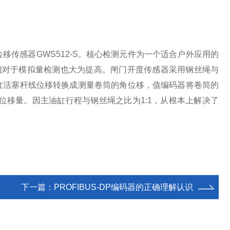
传感器GWS512-S。核心检测元件为一个适合户外应用的
测精度相对于模拟量检测也大为提高。闸门开度传感器采用钢丝绳与
缸活塞杆线位移转换成测量卷筒的角位移，值编码器将卷筒的
的位移量。因主油缸行程与钢丝绳之比为1:1，从根本上解决了
下一篇：
PROFIBUS-DP编码器的正确理解认识