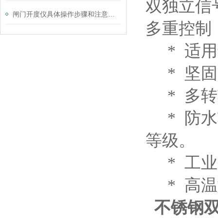
双独立信
闸门开度仪具体操作步骤和注意事项
多重控
* 适用
* 坚固
* 多转
* 防水
等级。
* 工业
* 高温
不锈钢