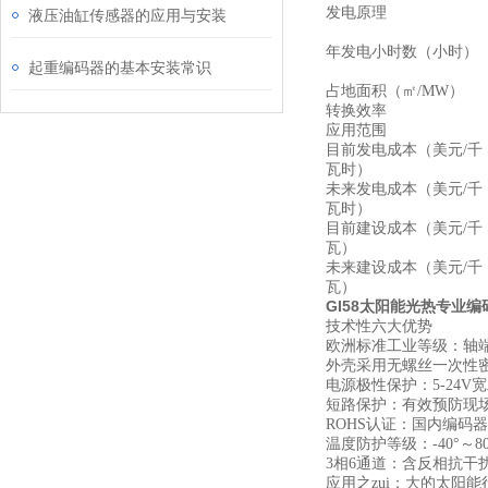
发电原理
液压油缸传感器的应用与安装
年发电小时数（小时）
起重编码器的基本安装常识
占地面积（㎡/MW）
转换效率
应用范围
目前发电成本（美元/千
瓦时）
未来发电成本（美元/千
瓦时）
目前建设成本（美元/千
瓦）
未来建设成本（美元/千
瓦）
GI58太阳能光热专业编
技术性六大优势
欧洲标准工业等级：轴端
外壳采用无螺丝一次性密
电源极性保护：5-24
短路保护：有效预防现
ROHS认证：国内编码
温度防护等级：-40°
3相6通道：含反相抗干
应用之zui：大的太阳