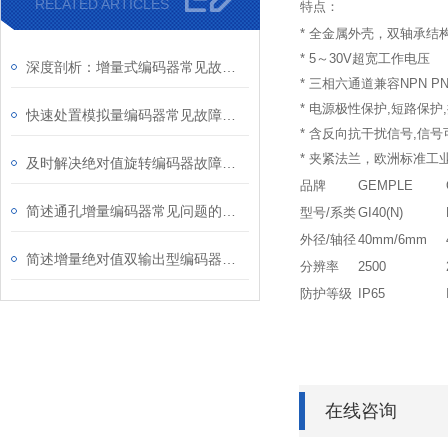
RELATED ARTICLES
特点：
* 全金属外壳，双轴承
* 5～30V超宽工作电压
深度剖析：增量式编码器常见故障的对应解决之道
* 三相六通道兼容NPN P
* 电源极性保护,短路保
快速处置模拟量编码器常见故障是保障系统稳定运行的关键
* 含反向抗干扰信号,信
* 夹紧法兰，欧洲标准工
及时解决绝对值旋转编码器故障是保障长期安全使用的关键
品牌
GEMPLE
简述通孔增量编码器常见问题的解决方法
型号/系类
GI40(N)
外径/轴径
40mm/6mm
简述增量绝对值双输出型编码器的常见问题相应解决方法
分辨率
2500
防护等级
IP65
在线咨询