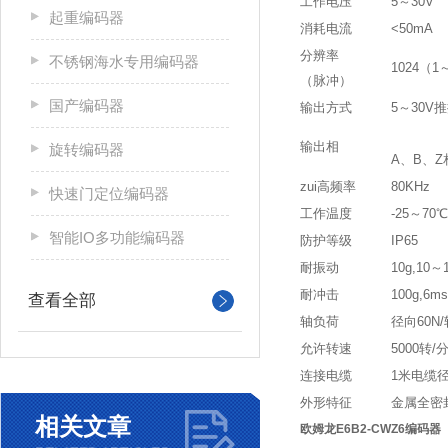
工作电压
5～30V
起重编码器
消耗电流
<50mA
分辨率
不锈钢海水专用编码器
1024（1
（脉冲）
国产编码器
输出方式
5～30V
输出相
旋转编码器
A、B、Z相
zui高频率
80KHz
快速门定位编码器
工作温度
-25～70℃
智能IO多功能编码器
防护等级
IP65
耐振动
10g,10～
耐冲击
100g,6ms
查看全部
轴负荷
径向60N/
允许转速
5000转/
连接电缆
1米电缆
外形特征
金属全密
相关文章
欧姆龙E6B2-CWZ6编码器