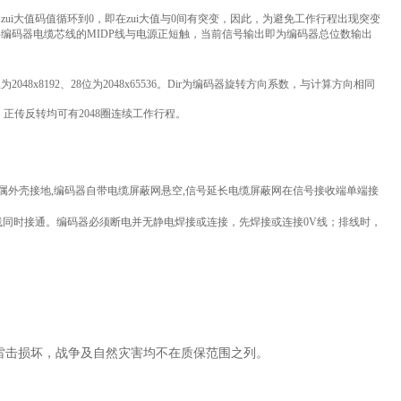
i大值码值循环到0，即在zui大值与0间有突变，因此，为避免工作行程出现突变
编码器电缆芯线的MIDP线与电源正短触，当前信号输出即为编码器总位数输出
5位为2048x8192、28位为2048x65536。Dir为编码器旋转方向系数，与计算方向相同
正传反转均可有2048圈连续工作行程。
属外壳接地,编码器自带电缆屏蔽网悬空,信号延长电缆屏蔽网在信号接收端单端接
线同时接通。编码器必须断电并无静电焊接或连接，先焊接或连接0V线；排线时，
雷击损坏，战争及自然灾害均不在质保范围之列。