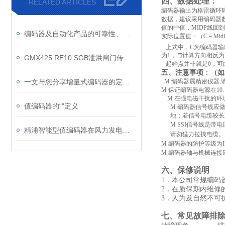
四、数据处理：
RELATED ARTICLES
编码器输出为格雷循环码
数据，建议采用编码器
值的中值，MIDP线回
编码器及自动化产品的可靠性、一致性、可信度的实践课程（上）
实际位置值＝（C－MidP
上式中，C为编码器输出
为1，与计算方向相反为
GMX425 RE10 SGB泄洪闸门传感器值得信赖！
起始点并非就是0，可由
五、注意事项
：
（如
一文与您分享增量式编码器的定期维护保养方法
M
编码器属精密仪器,
M
保证编码器电源在10
M
在强电磁干扰的环境
值编码器的“”定义
M
编码器信号线应做
地；若信号电缆较长
M
SSI信号线是带
精浦智能型值编码器在风力发电机中的应用
请勿猛力拉拽电缆。
M
编码器的防护等级为I
M
编码器轴与机械连接应
六、保修说明
1．本公司常规编码
2．在质保期内维修
3．人为及自然不可
七、常见故障排