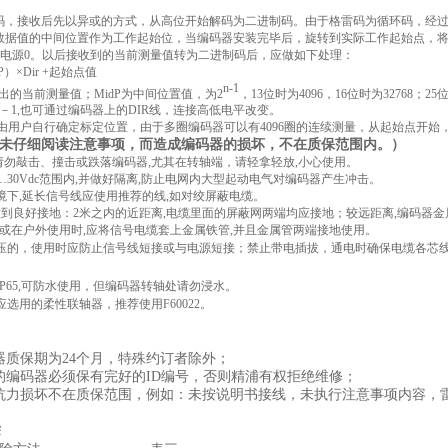
，接收后先以异或的方式，从高位开始解码为二进制码。由于格雷码为循环码，经过zu
数据值的中间位置作为工作起始位，当编码器安装完毕后，旋转到实际工作起始点，将
到电源0。以后接收到的当前测量值转为二进制码后，应做如下处理：
）×Dir +起始点值
n-1
的当前测量值；MidP为中间位置值，为2
，13位时为4096，16位时为32768；2
－1,也可通过编码器上的DIR线，连接高低电平改变。
用户自行确定标定位置，由于多圈编码器可以有4096圈的连续测量，从起始点开始，
未仔细阅读注意事项，而造成编码器的损坏，不在质保范围内。）
请勿敲击、撞击或跌落编码器,尤其在转轴端，请轻拿轻放,小心使用。
…
30Vdc范围内,并做好隔离,防止电网内大型起动电气对编码器产生冲击。
下,延长信号线应使用推荐的线,如对绞屏蔽电缆。
到良好接地：2米之内的近距离,电缆里面的屏蔽网两端均应接地；较远距离,编码器金
或在户外使用时,应将信号电缆套上金属铁管,并且金属管两端接地使用。
电压的，使用时应防止信号线短接或与电源短接；禁止带电插拔，通电时确保电缆各芯
P65,可防水使用，但编码器转轴处请勿浸水。
选用的柔性联轴器，推荐使用F60022。
器质保期为24个月，特殊约订者除外；
的编码器必须保有完好的ID编号，否则精浦有权拒绝维修；
抗力损坏不在质保范围，例如：未按说明书接线，未执行注意事项内容，
除