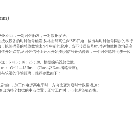
mm）
对RS422，一对时钟触发，一对数据发送。
接收设备的时钟信号触发,从格雷码高位(
MSB)
开始，输出与时钟信号同步的串行
出，以编码器的总位数输出N个中断的脉冲，当不传送信号时,时钟和数据位均是高
当前值开始贮存,从时钟信号上升沿开始,数据信号开始传送，一个时钟脉冲同步一位
传送；
N=13；16；25；28。
根据编码器总位数
。
1
us
；
t3=1
1
—
15.
5us
(Clock-及Date-省略未画)
。
定与较远的传输距离，推荐参数如下：
数据增加，加工作电源高电平时，方向改变为逆时针数据增加；
输出为整个数据的中点位置；正常工作时，与电源负极连接。