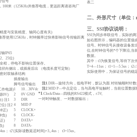
行信号
表二
2，100米（125KHz并推荐电缆，更远距离请咨询厂
二、外形尺寸
（单位：
三、SSI协议说明：
实际精度与安装精度、轴同心度有关)
SSI为同步串联信号，实际的两
 ，推荐使用125KHz，时钟频率过快将影响信号传输距离
如右图所示，编码器的位置值由
℃
信号。时钟信号从接收设备发
位,在时钟信号的*个下降沿,
转
轴
IP65
数据。
12、25位)
其中：
t3
为恢复信号,等待下次
内全程，
停电不影响位置保存。
T=
4
—11us
；
t1
=1
—
5.5
us
；
t2
≤
缆径向侧出，或插座后出 （电缆长度可定制）
实际使用中，为保证信号的稳
密封双轴承结构
插座输出
注1
.DIR
—
旋转方向，低电平时，默认为面 对转轴顺时针
脚号
信号输出
注2
.MID P
—
中点定位，当与高电平短触时，当前位置数据
1
10
…
30Vdc
(工作电源)
*1
.Clock/Data
—
四线的
RS422
模式，±5V,
2
0V GND
源0V)
一对时钟触发、一对数据输出；
3
DIR
) 注1
4
MID P
定位) 注2
5
CLOCK+
时钟正)
6
CLOCK-
钟负)
7
DATA+
据正)
8
DATA-
负)
4
us
；
t2
′
(实际读数延迟时间)
=3
4
us
；
t3=
15
us
。
~