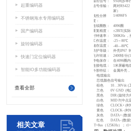
输出信号：
SSI同步串
起重编码器
信号传输：
两对RS42
家）
1/
4096
FS
线性分辨
不锈钢海水专用编码器
度：
连续圈数：
4096圈
国产编码器
重复精度：
±2BIT(
时钟速率
：
500KHz
工作温度：
-25～80
旋转编码器
储存温度：
-40
—
80℃
防护等级：
外壳
IP67
允许转速：
2400转/分(
快速门定位编码器
停电保存：
在4096圈
连接电缆：
1
米屏蔽电
智能IO多功能编码器
外形特征：
金属外壳，
电缆输出
芯缆颜色
信号输出
棕色
10
…
30Vdc 
查看全部
兰色
0V GND (电
黑色
DIR (旋转方向
白色
MID P(中点
绿色
CLOCK+ (
黄色
CLOCK- (时
灰色
DATA+ (数
红色
DATA- (数据
相关文章
T=
8
us
（
125KHz）
；
t1
=