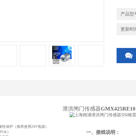
损坏。
产品型号
更新时间：
泄洪闸门传感器
GMX425RE10
dc极性保护（推荐使用24V电源）
4Vdc）
一、
接线说明：