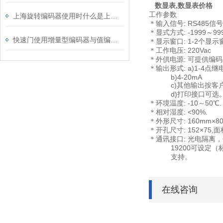
数显表,数显表价格
工作参数
上海旋转编码器使用时什么是上升时间、下降时间？
＊输入信号: RS485信
＊显式方式: -1999～99
快速门使用增量型编码器与值编码器方案对比
＊显示窗口: 1-2个显示
＊工作电压: 220Vac
＊外供电源: 可提供编
＊输出形式: a)1-4
b)4-20mA
c)其他输出按客户
d)打印接口可选
＊环境温度: -10～50℃.
＊相对湿度: <90%.
＊外形尺寸: 160mm×80
＊开孔尺寸: 152×75,
＊通讯接口: 光电隔离，仪
19200可设定（标
支持。
在线咨询