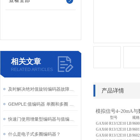
查看全部
相关文章
RELATED ARTICLES
及时解决绝对值旋转编码器故障是保障长期安全使用的关键
产品详情
GEMPLE:值编码器 单圈和多圈 判断方法
模拟信号4
20mA
~
型号
规格
快速门使用增量型编码器与值编码器方案对比
G
AX60
R
13/12
E10 LB
9
6
00
G
AX60
R
13/12
E10 LB
9
6
01
什么是电子式多圈编码器？
G
AX60
R
13/12
E10 LB
9
6
02