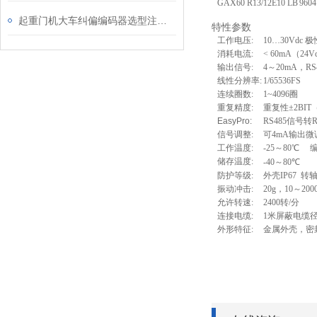
G
AX60
R
13/12
E10 LB
9
6
04
起重门机大车纠偏编码器选型注意事项
特性参数
工作电压
:
10
…
30Vdc
极
消耗电流
:
<
6
0mA（24V
输出信号
:
4
～
20mA
，
RS
线性分辨
率
:
1/
65536FS
连续圈数
:
1~4096
圈
重复精度:
重复性±2B
EasyPro:
RS485信号转
信号调整
:
可
4mA
输出微
工作温度
:
-25～80
℃
编程
储存温度
:
-40～
8
0
℃
防护等级
:
外壳IP67 转
振动冲击
:
20
g
，
10
～
200
允许转速
:
2400
转
/
分
连接电缆
:
1
米屏蔽电缆
外形特征
:
金属外壳，密